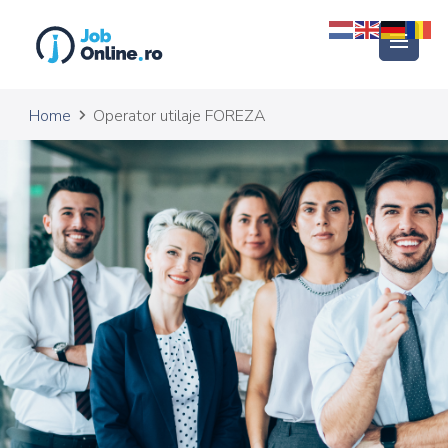
Job-Online
Recruting agency
Home
Operator utilaje FOREZA